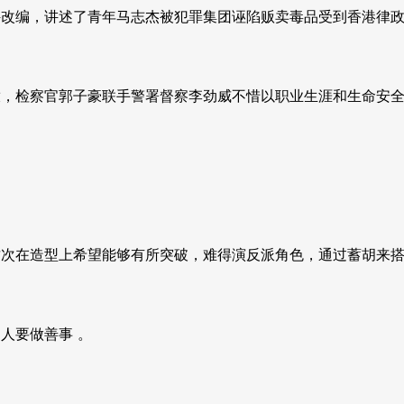
件改编，讲述了青年马志杰被犯罪集团诬陷贩卖毒品受到香港律
放，检察官郭子豪联手警署督察李劲威不惜以职业生涯和生命安
这次在造型上希望能够有所突破，难得演反派角色，通过蓄胡来
人要做善事 。