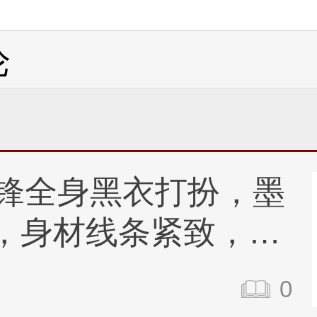
论
霆锋全身黑衣打扮，墨
，身材线条紧致，帅
舌
0