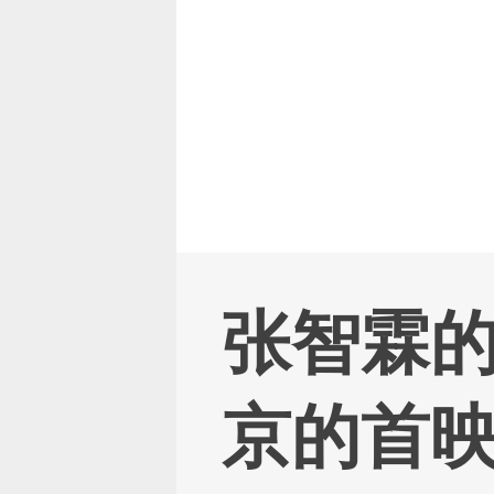
返回主页
张智霖
京的首