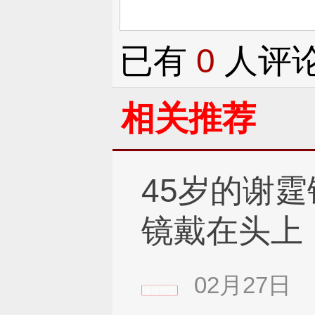
已有
0
人评
相关推荐
45岁的谢
镜戴在头上
气得让人咋
02月27日
港台明星