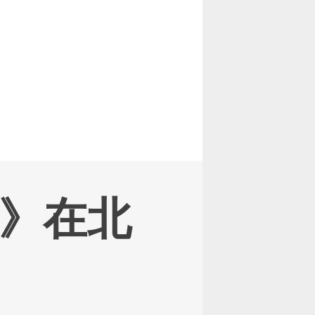
明星
》在北