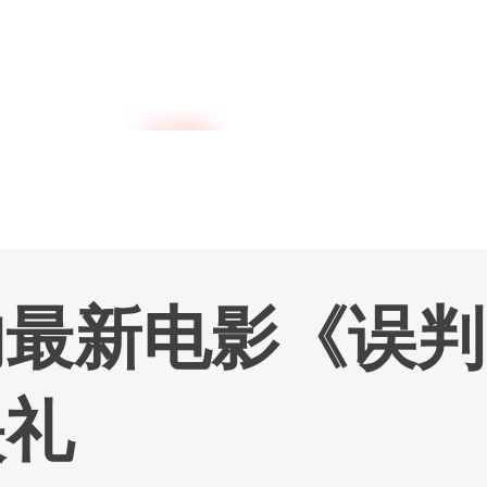
港台
内地明星
的最新电影《误判
映礼