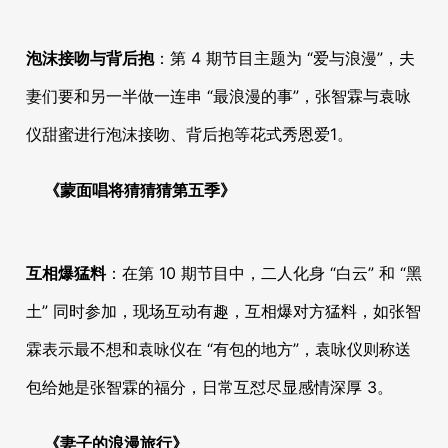
泡沫接吻与背后抱
：第 4 期节目主题为 “爱与浪漫”，夫
妻们要和另一半做一连串 “最浪漫的事”，张智霖与袁咏
仪甜蜜进行泡沫接吻、背后抱等花式秀恩爱
1
。
《蒙面唱将猜猜猜第五季》
互相爆猛料
：在第 10 期节目中，二人化身 “白云” 和 “黑
土” 同时参加，现场互动有趣，互相爆对方猛料，如张智
霖表示最不想和袁咏仪在 “有包的地方”，袁咏仪则称送
包给她是张智霖的福分，日常互怼尽显感情深厚
3
。
《妻子的浪漫旅行》