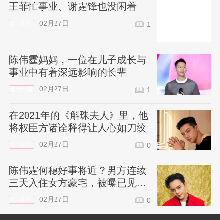
王菲忙事业、谢霆锋也没闲着
02月27日
港台明星
1
陈伟霆妈妈，一位在儿子成长与
事业中有着深远影响的长辈
02月27日
港台明星
1
在2021年的《斛珠夫人》里，他
将权臣方诸诠释得让人心如刀绞
02月27日
港台明星
0
陈伟霆何穗好事将近？男方连续
三天入住女方豪宅，被曝已见过
家长
02月27日
港台明星
0