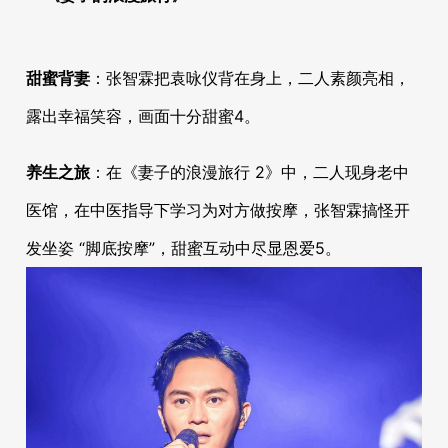
甜蜜背妻
：张智霖把袁咏仪背在身上，二人素颜亮相，
露出幸福笑容，画面十分甜蜜
4
。
养生之旅
：在《妻子的浪漫旅行 2》中，二人现身老中
医馆，在中医指导下学习为对方做按摩，张智霖搞怪开
发坐姿 “脚底按摩”，甜蜜互动中尽显恩爱
5
。