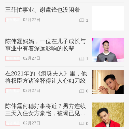
王菲忙事业、谢霆锋也没闲着
02月27日
港台明星
1
陈伟霆妈妈，一位在儿子成长与
事业中有着深远影响的长辈
02月27日
港台明星
1
在2021年的《斛珠夫人》里，他
将权臣方诸诠释得让人心如刀绞
02月27日
港台明星
0
陈伟霆何穗好事将近？男方连续
三天入住女方豪宅，被曝已见过
家长
02月27日
港台明星
0