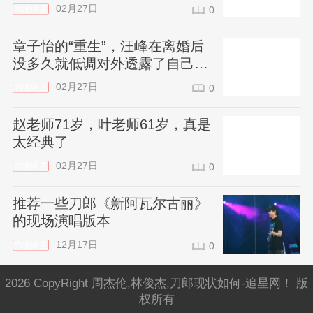
02月27日
内地明星
0
章子怡的“重生”，汪峰在离婚后
没多久就低调对外透露了自己的
新感情。
02月27日
内地明星
0
赵老师71岁，叶老师61岁，真是
太经典了
02月27日
内地明星
0
推荐一些刀郎《新阿瓦尔古丽》
的现场演唱版本
12月17日
内地明星
0
2026 CopyRight 周杰伦,林俊杰,刀郎现状如何-追星网！ 版
权所有