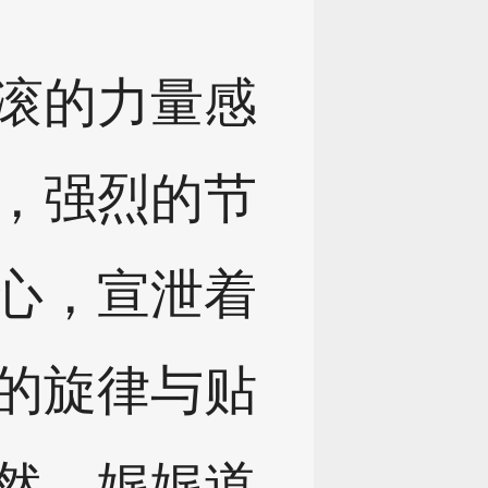
滚的力量感
，强烈的节
心，宣泄着
的旋律与贴
然，娓娓道