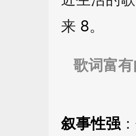
来
8
。
歌词富有
叙事性强
：