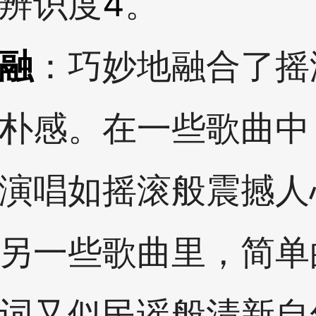
辨识度
4
。
融
：巧妙地融合了摇
朴感。在一些歌曲中
演唱如摇滚般震撼人
另一些歌曲里，简单
词又似民谣般清新自