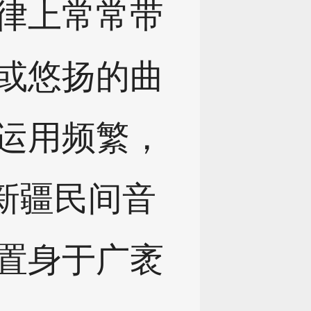
律上常常带
或悠扬的曲
运用频繁，
有新疆民间音
置身于广袤