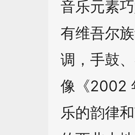
音乐元素巧
有维吾尔族
调，手鼓、
像《200
乐的韵律和